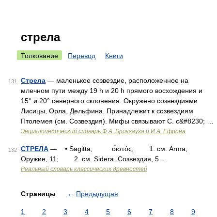
стрела
Толкование
Перевод
Книги
Стрела
— маленькое созвездие, расположенное на
131
млечном пути между 19 h и 20 h прямого восхождения и
15° и 20° северного склонения. Окружено созвездиями
Лисицы, Орла, Дельфина. Принадлежит к созвездиям
Птолемея (см. Созвездия). Мифы связывают С. с&#8230; …
Энциклопедический словарь Ф.А. Брокгауза и И.А. Ефрона
СТРЕЛА
— • Sagitta, ο̉ϊστός, 1. см. Arma,
132
Оружие, 11; 2. см. Sidera, Созвездия, 5 …
Реальный словарь классических древностей
Страницы
←
Предыдущая
1
2
3
4
5
6
7
8
9